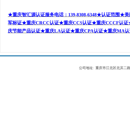
★重庆智汇源认证服务电话：139-8308-6348
★认证范围★美
军标
证★重庆CRCC
认证★
重庆CCS
认
证★重庆CCCF
认证
庆
节能产品
认证★重庆LA
认证★重庆
CPA
认
证★重庆MA
认
公司地址: 重庆市江北区北滨二路538