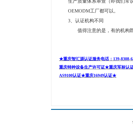
生产质量体系审查（即我们常
OEMODM
工厂都可以。
3
、认证机构不同
值得注意的是，有的机构既是
★重庆智汇源认证服务电话
：
139-8308-6
重庆特种设备生产许可证★重庆军标认
AS9100
认证★重庆
16949
认证★