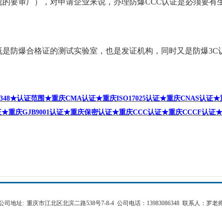
说的要审厂），对申请企业来说，办理防爆
CCC
认证是必须要有
防爆合格证的测试实验室，也是发证机构，同时又是防爆
3C
348
★认证范围★重庆
CMA
认证★重庆
ISO17025
认证★重庆
CNAS
认证
★
证★重庆
GJB9001
认证★重庆保密认证★重庆
CCC
认证★重庆
CCCF
认证
公司地址: 重庆市江北区北滨二路538号7-8-4 公司电话：13983086348 联系人：罗老