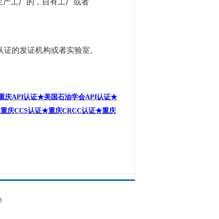
生产工厂的，自有工厂或者
认证的发证机构或者实验室。
重庆
API
认证★美国石油学会
API
认证★
★重庆
CCS
认证★重庆
CRCC
认证★重庆
师