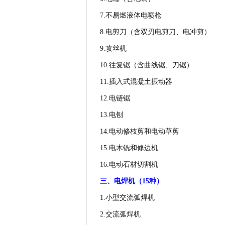
7.
不易燃液体电喷枪
8.
电剪刀（含双刃电剪刀、电冲剪）
9.
攻丝机
10.
往复锯（含曲线锯、刀锯）
11.
插入式混凝土振动器
12.
电链锯
13.
电刨
14.
电动修枝剪和电动草剪
15.
电木铣和修边机
16.
电动石材切割机
三、电焊机（
15
种）
1.
小型交流弧焊机
2.
交流弧焊机