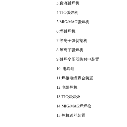
3.
直流弧焊机
4.TIG
弧焊机
5.MIG/MAG
弧焊机
6.
埋弧焊机
7.
等离子弧切割机
8.
等离子弧焊机
9.
弧焊变压器防触电装置
10.
电焊钳
11.
焊接电缆耦合装置
12.
电阻焊机
13.TIG
焊焊炬
14.MIG/MAG
焊焊枪
15.
焊机送丝装置