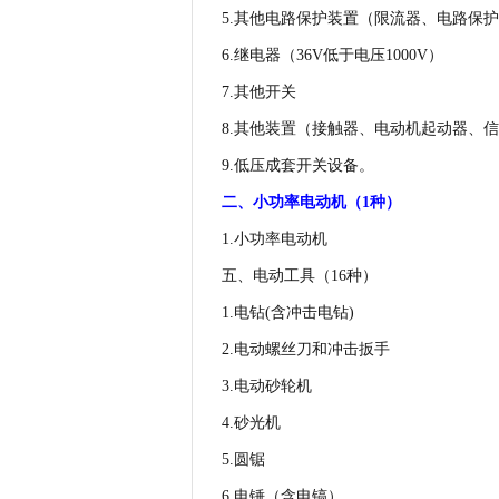
5.
其他电路保护装置（限流器、电路保护
6.
继电器（
36V
低于电压
1000V
）
7.
其他开关
8.
其他装置（接触器、电动机起动器、信
9.
低压成套开关设备。
二、小功率电动机（
1
种）
1.
小功率电动机
五、电动工具（
16
种）
1.
电钻
(
含冲击电钻
)
2.
电动螺丝刀和冲击扳手
3.
电动砂轮机
4.
砂光机
5.
圆锯
6.
电锤（含电镐）