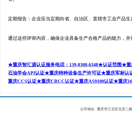
定期报告
：企业应当定期向省、自治区、直辖市工业产品生
通过这些评审内容，确保企业具备生产合格产品的能力，并
★重庆智汇源认证服务电话
：
139-8308-6348
★认证范围★重
石油学会
API
认证★重庆特种设备生产许可证★重庆军标认
重庆
CCS
认证★重庆
CRCC
认证★重庆
AS9100
认证★重庆
1
公司地址: 重庆市江北区北滨二路538